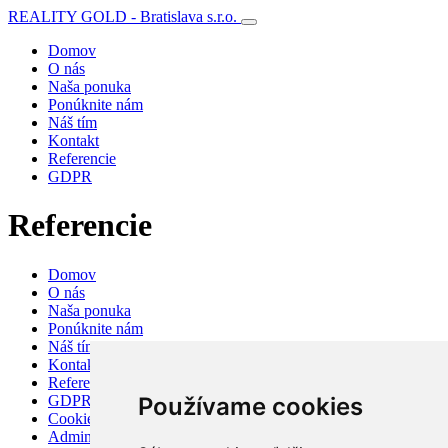
REALITY GOLD - Bratislava s.r.o.
Domov
O nás
Naša ponuka
Ponúknite nám
Náš tím
Kontakt
Referencie
GDPR
Referencie
Domov
O nás
Naša ponuka
Ponúknite nám
Náš tím
Kontakt
Referencie
GDPR
Používame cookies
Cookies
Admin